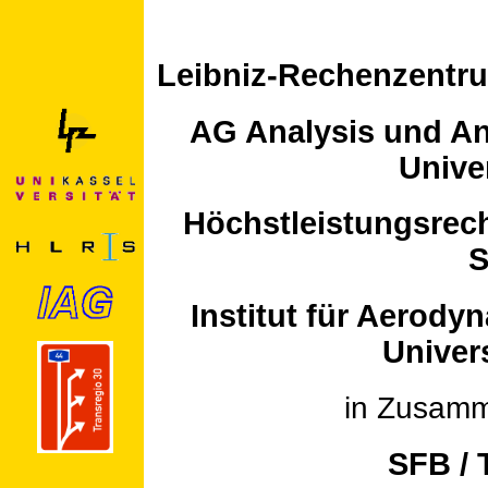
Leibniz-Rechenzentr
AG Analysis und A
Unive
Höchstleistungsrech
S
Institut für Aerod
Univers
in Zusamm
SFB / 